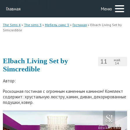
Главная
Меню
The Sims 4
»
The sims 3
»
Мебель симс 3
»
Гостиная
» Elbach Living Set by
Simcredible
Elbach Living Set by
11
май
14
Simcredible
Автор:
Роскошная гостиная с огромным каменным камином! Комплект
содержит: хрустальную люстру, камин, диван, декорированные
подушки, ковер.