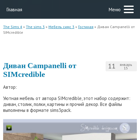
Главная
Меню
The Sims 4
»
The sims 3
»
Мебель симс 3
»
Гостиная
» Диван Campanelli от
SIMcredible
Диван Campanelli от
11
январь
15
SIMcredible
Автор:
Уютная мебель от автора SIMcredible, этот набор содержит:
диван, столик, полки, картины и прочий декор. Все файлы
выполнены в формате sims3pack.