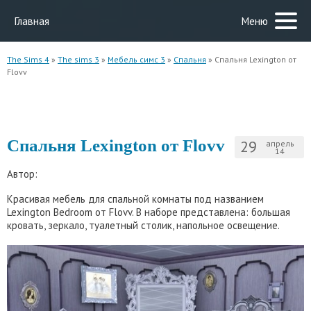
Главная
Меню
The Sims 4
»
The sims 3
»
Мебель симс 3
»
Спальня
» Спальня Lexington от
Flovv
Спальня Lexington от Flovv
29
апрель
14
Автор:
Красивая мебель для спальной комнаты под названием
Lexington Bedroom от Flovv. В наборе представлена: большая
кровать, зеркало, туалетный столик, напольное освещение.