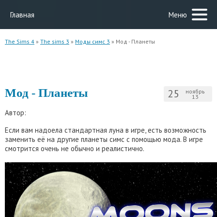
Главная
Меню
The Sims 4
»
The sims 3
»
Моды симс 3
» Мод - Планеты
Мод - Планеты
25
ноябрь
13
Автор:
Если вам надоела стандартная луна в игре, есть возможность
заменить её на другие планеты симс с помощью мода. В игре
смотрится очень не обычно и реалистично.