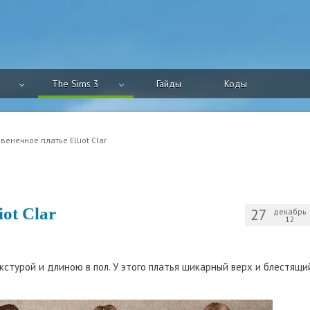
The Sims 3
Гайды
Коды
венечное платье Elliot Clar
iot Clar
27
декабрь
12
кстурой и длиною в пол. У этого платья шикарный верх и блестящи