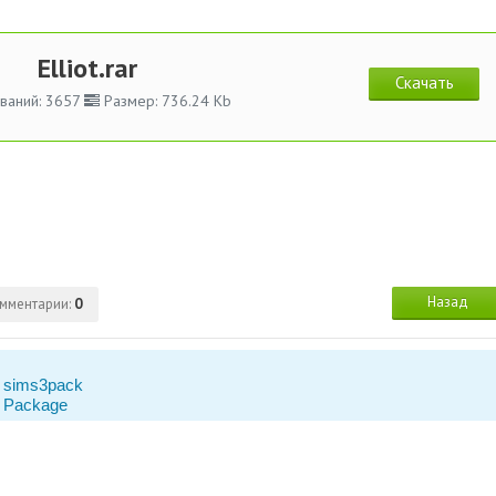
Elliot.rar
Скачать
ваний: 3657
Размер: 736.24 Kb
Назад
мментарии:
0
 sims3pack
 Package