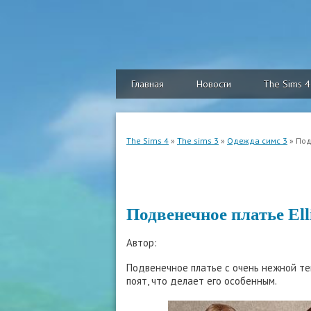
Главная
Новости
The Sims 4
The Sims 4
»
The sims 3
»
Одежда симс 3
» Под
Подвенечное платье Ell
Автор:
Подвенечное платье с очень нежной те
поят, что делает его особенным.