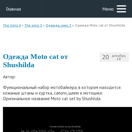
Главная
Меню
The Sims 4
»
The sims 3
»
Одежда симс 3
» Одежда Moto cat от Shushilda
Одежда Moto cat от
20
декабрь
18
Shushilda
Автор:
Функциональный набор мотобайкера, в котором находится:
кожаные штаны и куртка, сапоги, шлем и мотоцикл.
Оригинальное название Moto cat set by Shushilda.