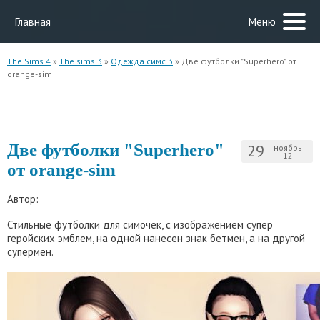
Главная
Меню
The Sims 4
»
The sims 3
»
Одежда симс 3
» Две футболки "Superhero" от
orange-sim
Две футболки "Superhero"
29
ноябрь
12
от orange-sim
Автор:
Стильные футболки для симочек, с изображением супер
геройских эмблем, на одной нанесен знак бетмен, а на другой
супермен.