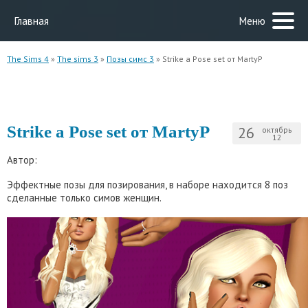
Главная
Меню
The Sims 4
»
The sims 3
»
Позы симс 3
» Strike a Pose set от MartyP
Strike a Pose set от MartyP
26
октябрь
12
Автор:
Эффектные позы для позирования, в наборе находится 8 поз
сделанные только симов женщин.