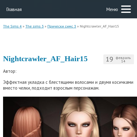
Главная
Меню
The Sims 4
»
The sims 3
»
Прически симс 3
» Nightcrawler_AF_Hair15
Nightcrawler_AF_Hair15
19
февраль
14
Автор:
Эффектная укладка с блестящими волосами и двумя косичками
вместо челки, подходит взрослым персонажам.