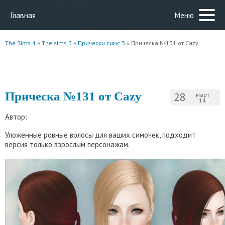
Главная
Меню
The Sims 4
»
The sims 3
»
Прически симс 3
» Прическа №131 от Cazy
Прическа №131 от Cazy
28
март
14
Автор:
Уложенные ровные волосы для ваших симочек, подходит
версия только взрослым персонажам.