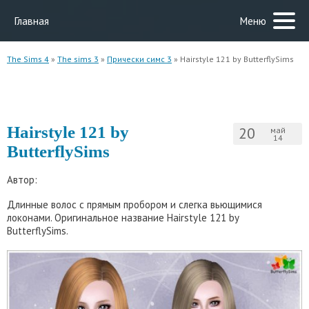
Главная
Меню
The Sims 4
»
The sims 3
»
Прически симс 3
» Hairstyle 121 by ButterflySims
Hairstyle 121 by
20
май
14
ButterflySims
Автор:
Длинные волос с прямым пробором и слегка вьющимися
локонами. Оригинальное название Hairstyle 121 by
ButterflySims.