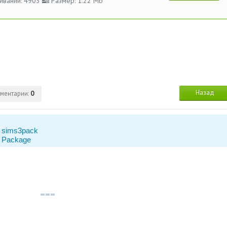
иваний: 4903
Размер: 1.22 Mb
Назад
ментарии:
0
 sims3pack
 Package