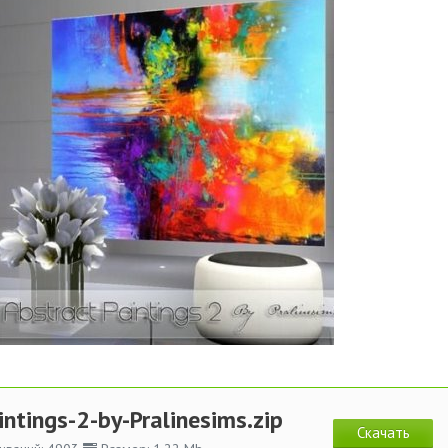
ntings-2-by-Pralinesims.zip
Скачать