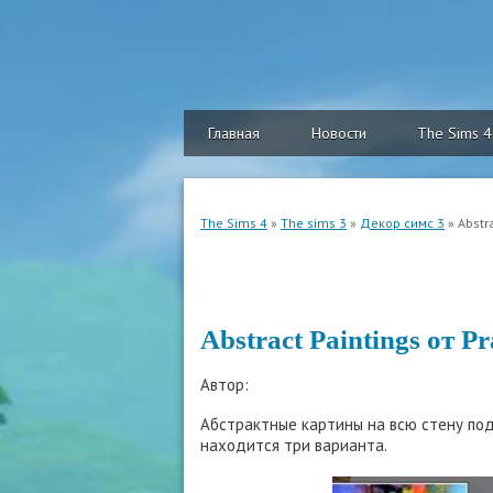
Главная
Новости
The Sims 4
The Sims 4
»
The sims 3
»
Декор симс 3
» Abstr
Abstract Paintings от Pr
Автор:
Абстрактные картины на всю стену под
находится три варианта.