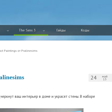
The Sims 3
Гайды
Коды
act Paintings от Pralinesims
alinesims
24
май
13
черкнут ваш интерьер в доме и украсят стены. В наборе