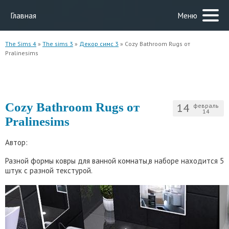
Главная
Меню
The Sims 4
»
The sims 3
»
Декор симс 3
» Cozy Bathroom Rugs от
Pralinesims
Cozy Bathroom Rugs от
14
февраль
14
Pralinesims
Автор:
Разной формы ковры для ванной комнаты,в наборе находится 5
штук с разной текстурой.