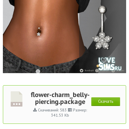
flower-charm_belly-
piercing.package
Скачать
Скачиваний: 583
Размер:
341.53 Kb