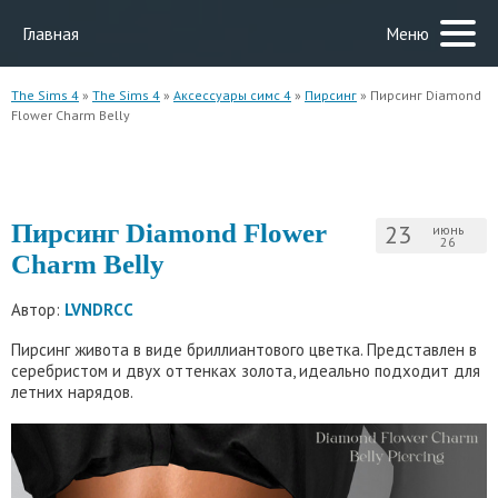
Главная
Меню
The Sims 4
»
The Sims 4
»
Аксессуары симс 4
»
Пирсинг
» Пирсинг Diamond
Flower Charm Belly
Пирсинг Diamond Flower
23
июнь
26
Charm Belly
Автор:
LVNDRCC
Пирсинг живота в виде бриллиантового цветка. Представлен в
серебристом и двух оттенках золота, идеально подходит для
летних нарядов.