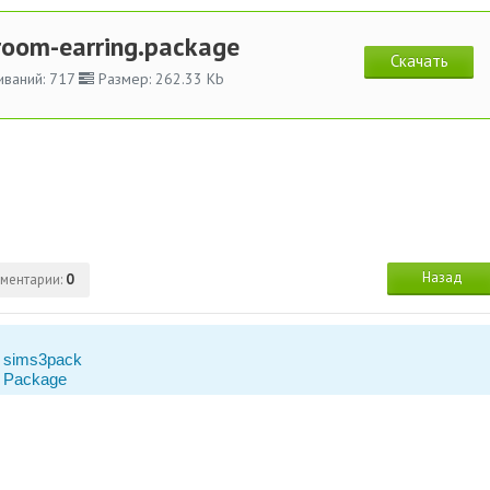
oom-earring.package
Скачать
иваний: 717
Размер: 262.33 Kb
Назад
ментарии:
0
 sims3pack
 Package