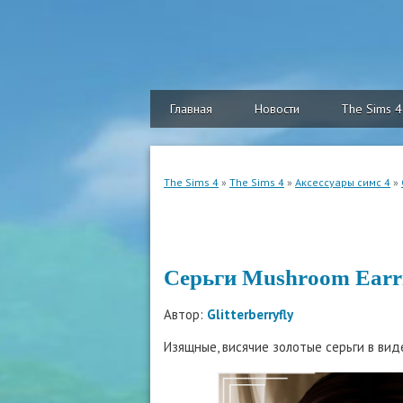
Главная
Новости
The Sims 4
The Sims 4
»
The Sims 4
»
Аксессуары симс 4
»
Серьги Mushroom Earr
Автор:
Glitterberryfly
Изящные, висячие золотые серьги в виде