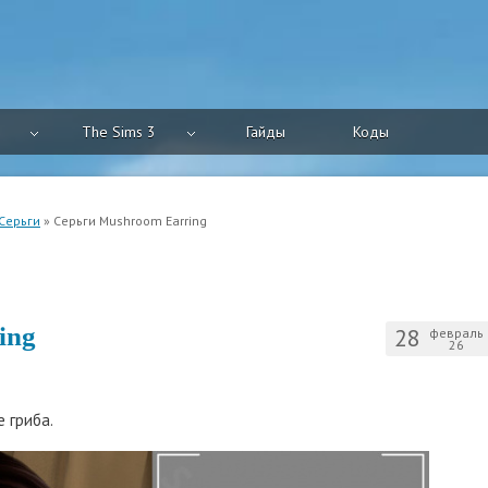
The Sims 3
Гайды
Коды
Серьги
» Серьги Mushroom Earring
ing
28
февраль
26
 гриба.