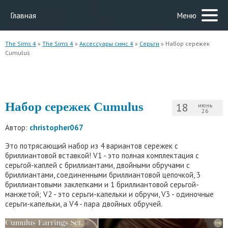
Главная
Меню
The Sims 4
»
The Sims 4
»
Аксессуары симс 4
»
Серьги
» Набор сережек
Cumulus
Набор сережек Cumulus
18
июнь
26
Автор:
christopher067
Это потрясающий набор из 4 вариантов сережек с
бриллиантовой вставкой! V1 - это полная комплектация с
серьгой-каплей с бриллиантами, двойными обручами с
бриллиантами, соединенными бриллиантовой цепочкой, 3
бриллиантовыми заклепками и 1 бриллиантовой серьгой-
манжетой; V2 - это серьги-капельки и обручи, V3 - одиночные
серьги-капельки, а V4 - пара двойных обручей.