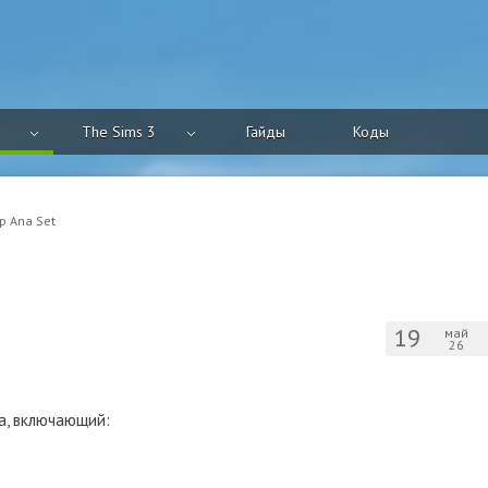
The Sims 3
Гайды
Коды
р Ana Set
19
май
26
а, включающий: