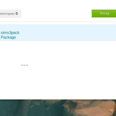
Назад
ментарии:
0
 sims3pack
 Package