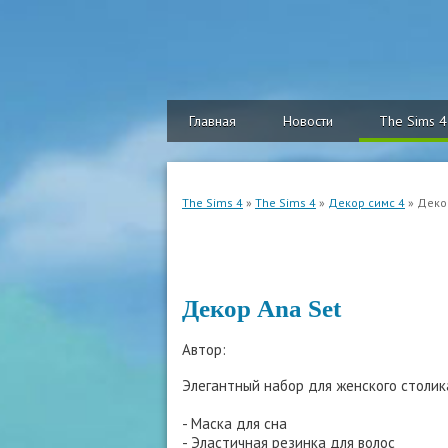
Главная
Новости
The Sims 4
The Sims 4
»
The Sims 4
»
Декор симс 4
» Деко
Декор Ana Set
Автор:
Элегантный набор для женского столик
- Маска для сна
- Эластичная резинка для волос