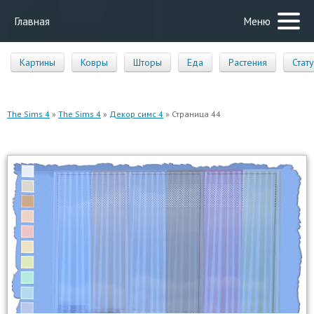
Главная
Меню
Картины
Ковры
Шторы
Еда
Растения
Стат
The Sims 4
»
The Sims 4
»
Декор симс 4
» Страница 44