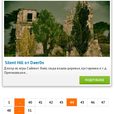
Silent Hill от Daer0n
Декор из игры Сайлент Хилл, сюда вошли деревья, кустарники и т.д.
Оригинальное...
ПОДРОБНЕЕ
1
...
40
41
42
43
44
45
46
47
48
...
51