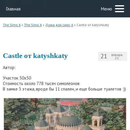
Главная
Меню
The Sims 4
»
The Sims 4
»
Дома для симс 4
» Castle от katyshkaty
Castle от katyshkaty
21
январь
21
Автор:
Участок 50х50
Стоимость около 778 тысяч симолеонов
В замке 3 этажа, вроде бы 11 спален, и еще больше туалетов :))