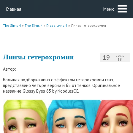
Главная
Меню
The Sims 4
»
The Sims 4
»
Глаза симс 4
» Линзы гетерохромия
Линзы гетерохромия
19
июнь
18
Автор:
Большая подборка линз с эффектом гетерохромии глаз,
представлено четыре версии и 65 оттенков. Оригинальное
название Glossy Eyes 65 by NoodlesCC.