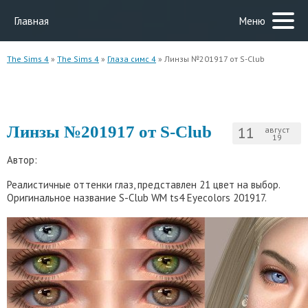
Главная
Меню
The Sims 4
»
The Sims 4
»
Глаза симс 4
» Линзы №201917 от S-Club
Линзы №201917 от S-Club
11
август
19
Автор:
Реалистичные оттенки глаз, представлен 21 цвет на выбор.
Оригинальное название S-Club WM ts4 Eyecolors 201917.