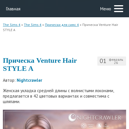
Главная
Меню
The Sims 4
»
The Sims 4
»
Прически для симс 4
» Прическа Venture Hair
STYLE A
Прическа Venture Hair
01
февраль
26
STYLE A
Автор:
Nightcrawler
Женская укладка средней длины с волнистыми локонами,
предлагается в 42 цветовых вариантах и совместима с
шляпами.