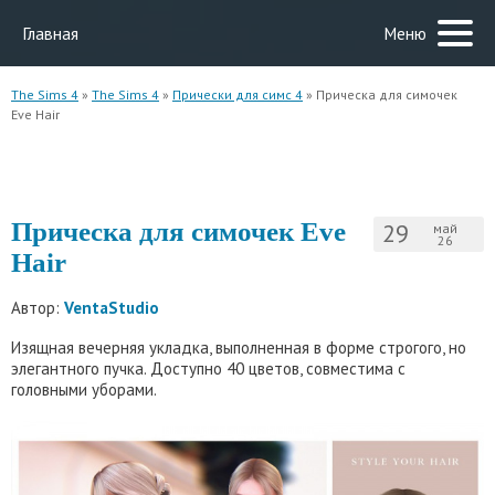
Главная
Меню
The Sims 4
»
The Sims 4
»
Прически для симс 4
» Прическа для симочек
Eve Hair
Прическа для симочек Eve
29
май
26
Hair
Автор:
VentaStudio
Изящная вечерняя укладка, выполненная в форме строгого, но
элегантного пучка. Доступно 40 цветов, совместима с
головными уборами.