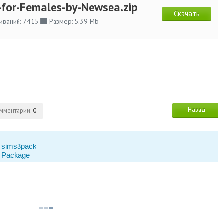
-for-Females-by-Newsea.zip
Скачать
иваний: 7415
Размер: 5.39 Mb
Назад
мментарии:
0
 sims3pack
 Package