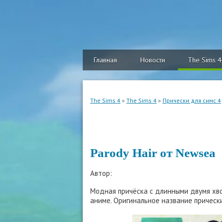
Главная
Новости
The Sims 4
The Sims 4
»
The Sims 4
»
Прически для симс 4
Parody Hair от Newsea
Автор:
Модная причёска с длинными двумя хво
аниме. Оригинальное название прически