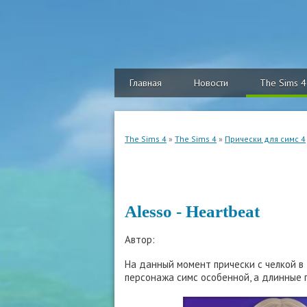
Главная
Новости
The Sims 4
The Sims 4
»
The Sims 4
»
Прически для симс 4
Alesso - Heartbeat
Автор:
На данный момент прически с челкой в
персонажа симс особенной, а длинные