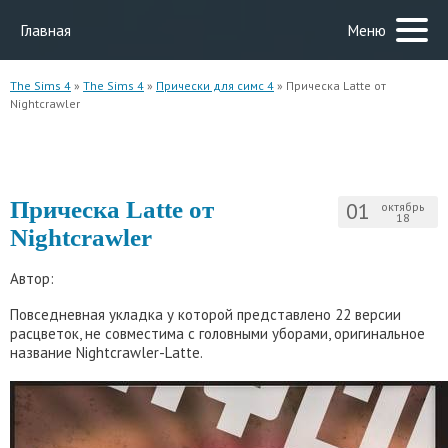
Главная
Меню
The Sims 4
»
The Sims 4
»
Прически для симс 4
» Прическа Latte от
Nightcrawler
Прическа Latte от
01
октябрь
18
Nightcrawler
Автор:
Повседневная укладка у которой представлено 22 версии
расцветок, не совместима с головными уборами, оригинальное
название Nightcrawler-Latte.