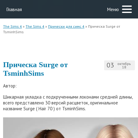
Главная
Меню
The Sims 4
»
The Sims 4
»
Прически для симс 4
» Прическа Surge от
TsminhSims
Прическа Surge от
03
октябрь
18
TsminhSims
Автор:
Шикарная укладка с подкрученными локонами средней длины,
всего представлено 30 версий расцветок, оригинальное
название Surge ( Hair 70 ) от TsminhSims.