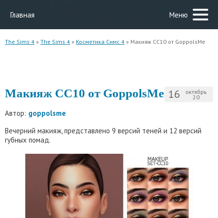
Главная
Меню
The Sims 4
»
The Sims 4
»
Косметика Симс 4
» Макияж CC10 от GoppolsMe
Макияж CC10 от GoppolsMe
16
октябрь
20
Автор:
goppolsme
Вечерний макияж, представлено 9 версий теней и 12 версий
губных помад.