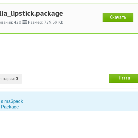
lia_lipstick.package
Скачать
иваний: 420
Размер: 729.59 Kb
Назад
ентарии:
0
 sims3pack
 Package