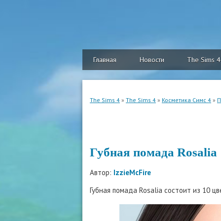
Главная
Новости
The Sims 4
The Sims 4
»
The Sims 4
»
Косметика Симс 4
»
П
Губная помада Rosalia
Автор:
IzzieMcFire
Губная помада Rosalia состоит из 10 цв