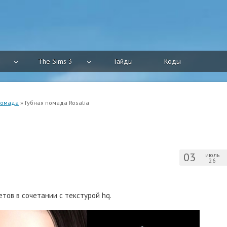
The Sims 3
Гайды
Коды
омада
» Губная помада Rosalia
03
июль
26
етов в сочетании с текстурой hq.