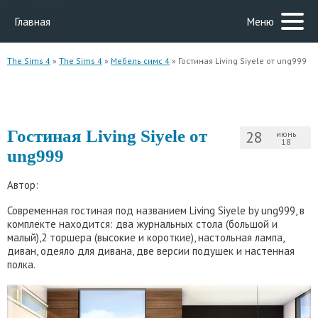
Главная
Меню
The Sims 4
»
The Sims 4
»
Мебель симс 4
» Гостиная Living Siyele от ung999
Гостиная Living Siyele от
28
июнь
18
ung999
Автор:
Современная гостиная под названием Living Siyele by ung999, в
комплекте находится: два журнальных стола (большой и
малый),2 торшера (высокие и короткие), настольная лампа,
диван, одеяло для дивана, две версии подушек и настенная
полка.