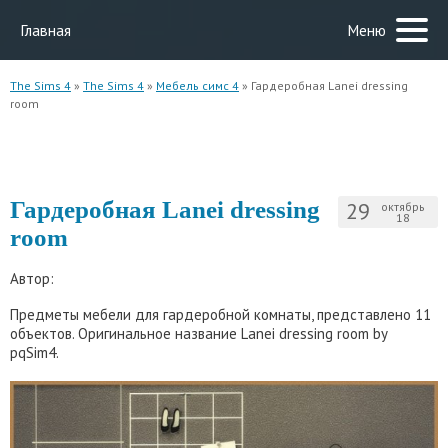
Главная
Меню
The Sims 4
»
The Sims 4
»
Мебель симс 4
» Гардеробная Lanei dressing
room
Гардеробная Lanei dressing
29
октябрь
18
room
Автор:
Предметы мебели для гардеробной комнаты, представлено 11
объектов. Оригинальное название Lanei dressing room by
pqSim4.