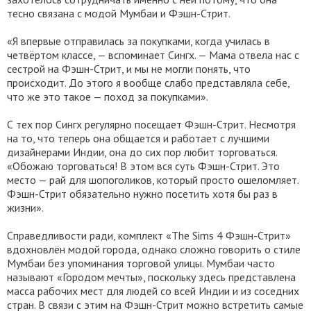
тесно связана с модой Мумбаи и Фэшн-Стрит.
«Я впервые отправилась за покупками, когда училась в
четвёртом классе, — вспоминает Сингх. — Мама отвела нас с
сестрой на Фэшн-Стрит, и мы не могли понять, что
происходит. До этого я вообще слабо представляла себе,
что же это такое — поход за покупками».
С тех пор Сингх регулярно посещает Фэшн-Стрит. Несмотря
на то, что теперь она общается и работает с лучшими
дизайнерами Индии, она до сих пор любит торговаться.
«Обожаю торговаться! В этом вся суть Фэшн-Стрит. Это
место — рай для шопоголиков, который просто ошеломляет.
Фэшн-Стрит обязательно нужно посетить хотя бы раз в
жизни».
Справедливости ради, комплект «The Sims 4 Фэшн-Стрит»
вдохновлён модой города, однако сложно говорить о стиле
Мумбаи без упоминания торговой улицы. Мумбаи часто
называют «Городом мечты», поскольку здесь представлена
масса рабочих мест для людей со всей Индии и из соседних
стран. В связи с этим на Фэшн-Стрит можно встретить самые