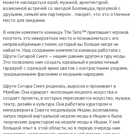
можете насладиться едой, музыкой, архитектурой,
возможной встречей со звездой Болливуда, прогулкой с
друзьями, семьёй или партнёром... говорят, что это отличное
место для свидания.
В новом комплекте команда The Sims™ приглашает игроков
посетить это невероятное место и познакомиться с его
непревзойдённым стилем, который вы больше нигде не
найдёте. Над созданием комплекта команда работала с
Шрути Ситарой Сингх — нашим давним другом и гуру моды.
Это позволило нам создать идеальный и реалистичный
гардероб с одеждой ярких цветов с контрастными узорами,
традиционными фасонами и модными нарядами.
Шрути Ситара Сингх родилась, выросла и проживает в
Мумбаи. Она курирует экспозиции модного искусства и
создаёт проекты, в которых пересекаются искусство, музыка,
театр, дизайн и культура. Она работала куратором и
менеджером в Совете модельеров Индии, возглавляла
запуск первой виртуальной недели моды в Индии и была
творческим директором на неделе моды в Индии. У неё
большой опыт в этой области, но в первую очередь нам
захотелось сотрудничать именно с ней потому, что она