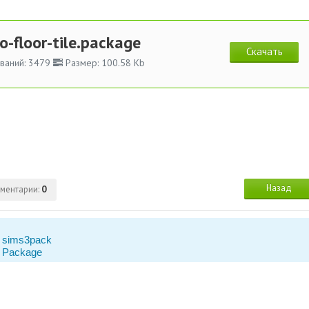
io-floor-tile.package
Скачать
ваний: 3479
Размер: 100.58 Kb
Назад
ментарии:
0
 sims3pack
 Package