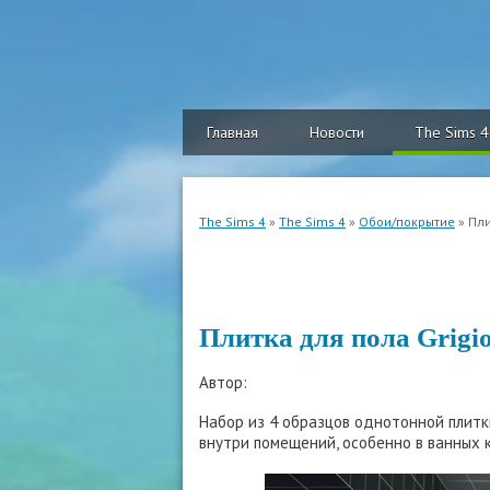
Главная
Новости
The Sims 4
The Sims 4
»
The Sims 4
»
Обои/покрытие
» Пли
Плитка для пола Grigio
Автор:
Набор из 4 образцов однотонной плитк
внутри помещений, особенно в ванных 