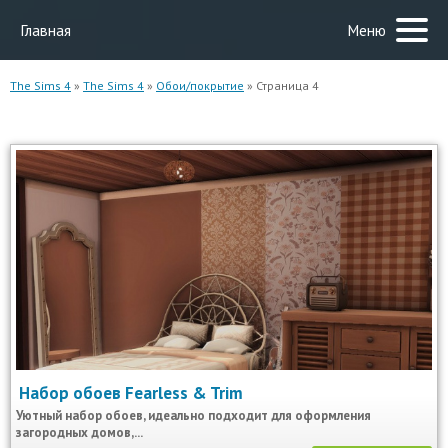
Главная
Меню
The Sims 4
»
The Sims 4
»
Обои/покрытие
» Страница 4
Набор обоев Fearless & Trim
Уютный набор обоев, идеально подходит для оформления
загородных домов,...