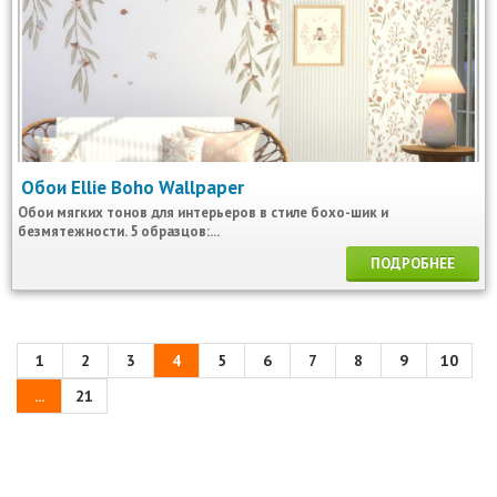
Обои Ellie Boho Wallpaper
Обои мягких тонов для интерьеров в стиле бохо-шик и
безмятежности. 5 образцов:...
ПОДРОБНЕЕ
1
2
3
4
5
6
7
8
9
10
...
21