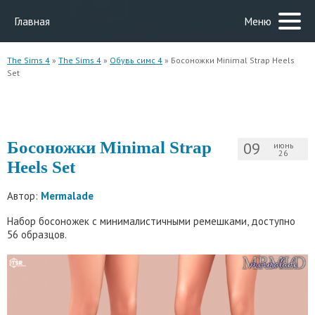
Главная
Меню
The Sims 4
»
The Sims 4
»
Обувь симс 4
» Босоножки Minimal Strap Heels
Set
Босоножки Minimal Strap
09
июнь
26
Heels Set
Автор:
Mermalade
Набор босоножек с минималистичными ремешками, доступно
56 образцов.