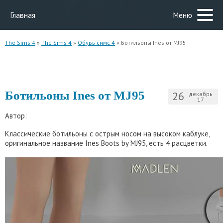
Главная
Меню
The Sims 4
»
The Sims 4
»
Обувь симс 4
» Ботильоны Ines от MJ95
Ботильоны Ines от MJ95
26
декабрь
17
Автор:
Классические ботильоны с острым носом на высоком каблуке,
оригинальное название Ines Boots by MJ95, есть 4 расцветки.