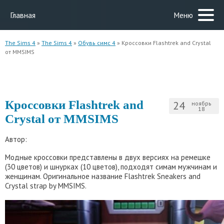
Главная
Меню
The Sims 4
»
The Sims 4
»
Обувь симс 4
» Кроссовки Flashtrek and Crystal
от MMSIMS
Кроссовки Flashtrek and
24
ноябрь
18
Crystal от MMSIMS
Автор:
Модные кроссовки представлены в двух версиях на ремешке
(30 цветов) и шнурках (10 цветов), подходят симам мужчинам и
женщинам. Оригинальное название Flashtrek Sneakers and
Crystal strap by MMSIMS.