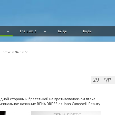
The Sims 3
Гайды
Коды
 Платье RENA DRESS
29
март
25
одной стороны и бретелькой на противоположном плече,
игинальное название RENA DRESS от Joan Campbell Beauty.