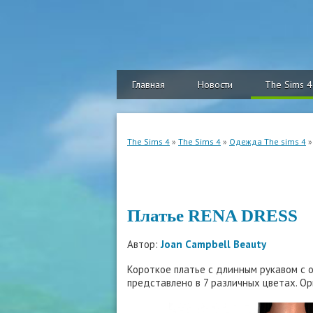
Главная
Новости
The Sims 4
The Sims 4
»
The Sims 4
»
Одежда The sims 4
»
Платье RENA DRESS
Автор:
Joan Campbell Beauty
Короткое платье с длинным рукавом с 
представлено в 7 различных цветах. Ор