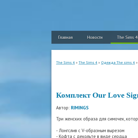
Главная
Новости
The Sims 4
The Sims 4
»
The Sims 4
»
Одежда The sims 4
»
Комплект Our Love Sig
Автор:
RIMINGS
Три женских образа для симочек, кото
- Лонгслив с V-образным вырезом
- Кофта с декольте в виде сердца