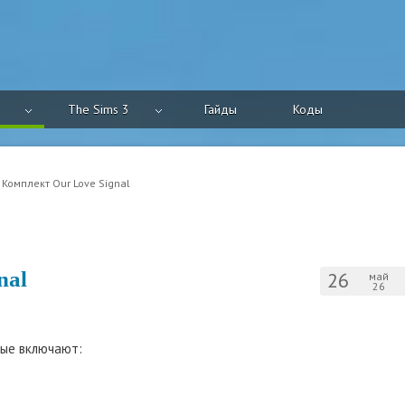
The Sims 3
Гайды
Коды
 Комплект Our Love Signal
nal
26
май
26
рые включают: