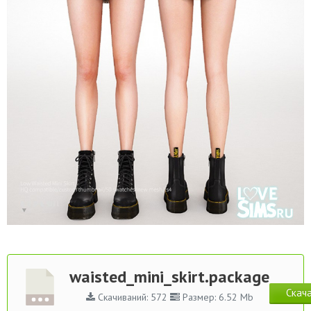
waisted_mini_skirt.package
Скач
Скачиваний: 572
Размер: 6.52 Mb