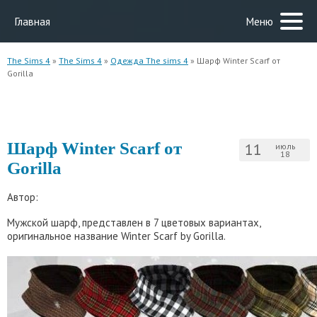
Главная
Меню
The Sims 4
»
The Sims 4
»
Одежда The sims 4
» Шарф Winter Scarf от
Gorilla
Шарф Winter Scarf от
11
июль
18
Gorilla
Автор:
Мужской шарф, представлен в 7 цветовых вариантах,
оригинальное название Winter Scarf by Gorilla.