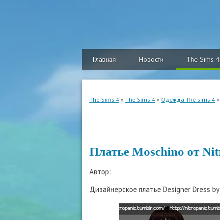
Главная
Новости
The Sims 4
The Sims 4
»
The Sims 4
»
Одежда The sims 4
»
Платье Moschino от Nit
Автор:
Дизайнерское платье Designer Dress by 