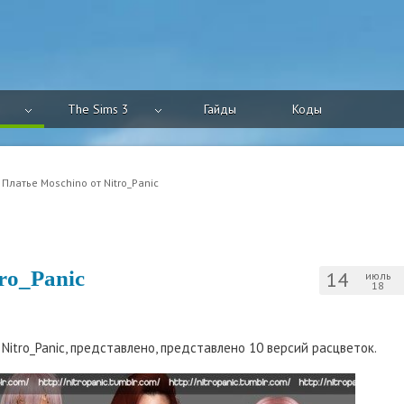
The Sims 3
Гайды
Коды
 Платье Moschino от Nitro_Panic
ro_Panic
14
июль
18
Nitro_Panic, представлено, представлено 10 версий расцветок.