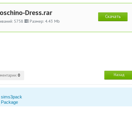
oschino-Dress.rar
Скачать
иваний: 5758
Размер: 4.43 Mb
Назад
ментарии:
0
 sims3pack
 Package