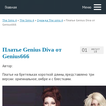
Главная
Меню
The Sims 4
»
The Sims 4
»
Одежда The sims 4
» Платье Genius Diva от
Genius666
Платье Genius Diva от
01
август
18
Genius666
Автор:
Платье на бретельках короткой длины, представлено три
версии: оригинальное, омбре и с блестками.