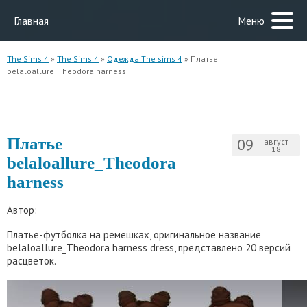
Главная
Меню
The Sims 4
»
The Sims 4
»
Одежда The sims 4
» Платье
belaloallure_Theodora harness
Платье
09
август
18
belaloallure_Theodora
harness
Автор:
Платье-футболка на ремешках, оригинальное название
belaloallure_Theodora harness dress, представлено 20 версий
расцветок.