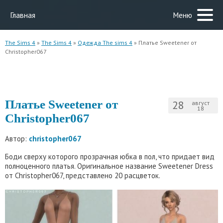
Главная
Меню
The Sims 4
»
The Sims 4
»
Одежда The sims 4
» Платье Sweetener от
Christopher067
Платье Sweetener от
28
август
18
Christopher067
Автор:
christopher067
Боди сверху которого прозрачная юбка в пол, что придает вид
полноценного платья. Оригинальное название Sweetener Dress
от Christopher067, представлено 20 расцветок.