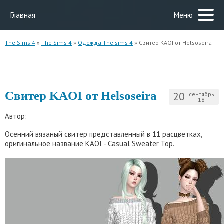
Главная
Меню
The Sims 4
»
The Sims 4
»
Одежда The sims 4
» Свитер KAOI от Helsoseira
Свитер KAOI от Helsoseira
20
сентябрь
18
Автор:
Осенний вязаный свитер представленный в 11 расцветках,
оригинальное название KAOI - Casual Sweater Top.