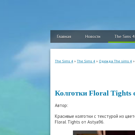
Главная
Новости
The Sims 4
The Sims 4
»
The Sims 4
»
Одежда The sims 4
»
Колготки Floral Tights 
Автор:
Красивые колготки с текстурой из цвет
Floral Tights от Astya96.