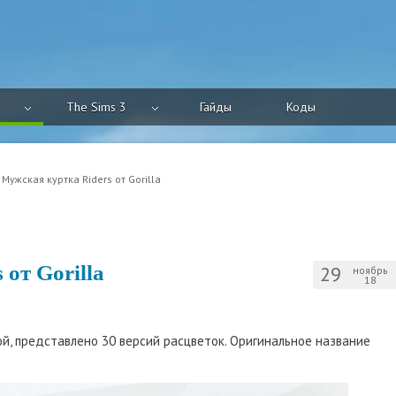
The Sims 3
Гайды
Коды
 Мужская куртка Riders от Gorilla
от Gorilla
29
ноябрь
18
ой, представлено 30 версий расцветок. Оригинальное название