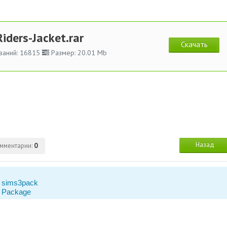
Riders-Jacket.rar
Скачать
ваний: 16815
Размер: 20.01 Mb
Назад
мментарии:
0
 sims3pack
 Package