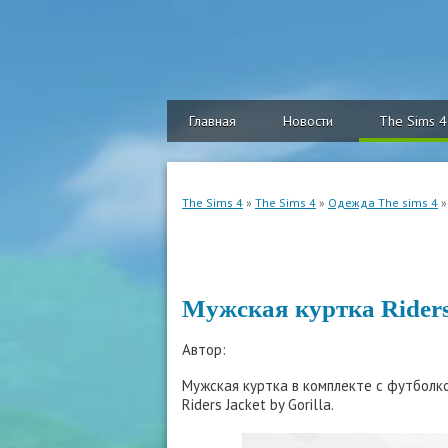
Главная
Новости
The Sims 4
The Sims 4
»
The Sims 4
»
Одежда The sims 4
»
Мужская куртка Riders 
Автор:
Мужская куртка в комплекте с футболк
Riders Jacket by Gorilla.