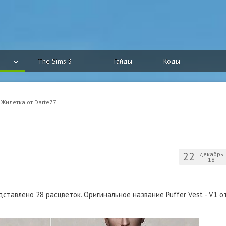
The Sims 3
Гайды
Коды
 Жилетка от Darte77
22
декабрь
18
ставлено 28 расцветок. Оригинальное название Puffer Vest - V1 о