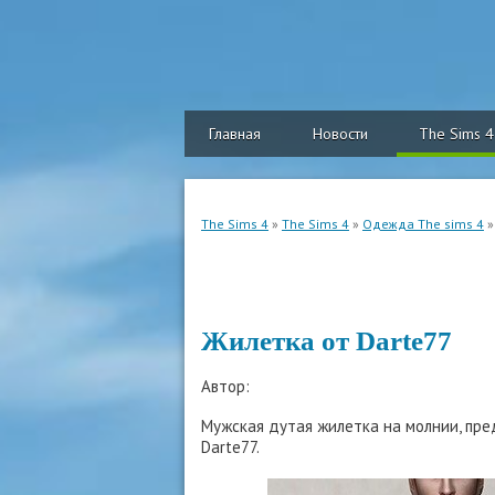
Главная
Новости
The Sims 4
The Sims 4
»
The Sims 4
»
Одежда The sims 4
»
Жилетка от Darte77
Автор:
Мужская дутая жилетка на молнии, пред
Darte77.