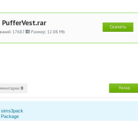
PufferVest.rar
Скачать
ваний: 17687
Размер: 12.08 Mb
Назад
мментарии:
0
 sims3pack
 Package