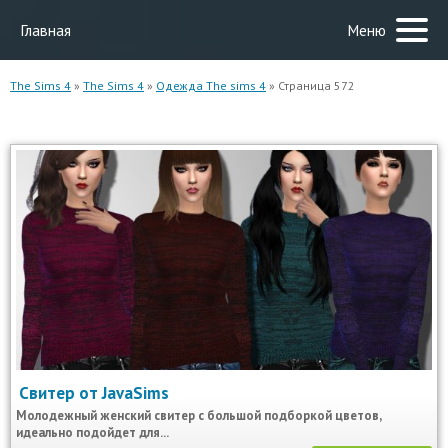
Главная
Меню
The Sims 4
»
The Sims 4
»
Одежда The sims 4
» Страница 572
Свитер от JavaSims
Молодежный женский свитер с большой подборкой цветов,
идеально подойдет для...